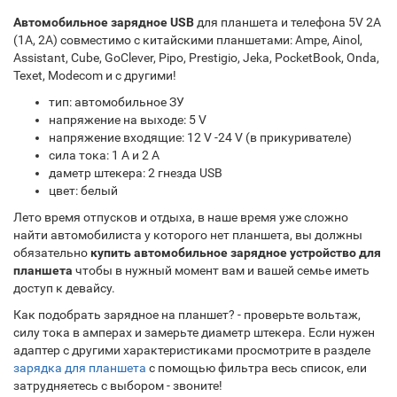
Автомобильное зарядное USB
для планшета и телефона 5V 2A
(1A, 2A) совместимо с китайскими планшетами: Ampe, Ainol,
Assistant, Cube, GoClever, Pipo, Prestigio, Jeka, PocketBook, Onda,
Texet, Modecom и с другими!
тип: автомобильное ЗУ
напряжение на выходе: 5 V
напряжение входящие: 12 V -24 V (в прикуривателе)
сила тока: 1 A и 2 A
даметр штекера: 2 гнезда USB
цвет: белый
Лето время отпусков и отдыха, в наше время уже сложно
найти автомобилиста у которого нет планшета, вы должны
обязательно
купить автомобильное зарядное устройство для
планшета
чтобы в нужный момент вам и вашей семье иметь
доступ к девайсу.
Как подобрать зарядное на планшет? - проверьте вольтаж,
силу тока в амперах и замерьте диаметр штекера. Если нужен
адаптер с другими характеристиками просмотрите в разделе
зарядка для планшета
с помощью фильтра весь список, ели
затрудняетесь с выбором - звоните!