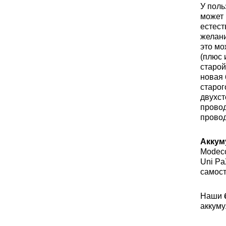
У поль
может 
естест
желани
это мо
(плюс 
старой
новая
старог
двухст
провод
провод
Аккум
Modecom
Uni Pa
самост
Наши
аккуму