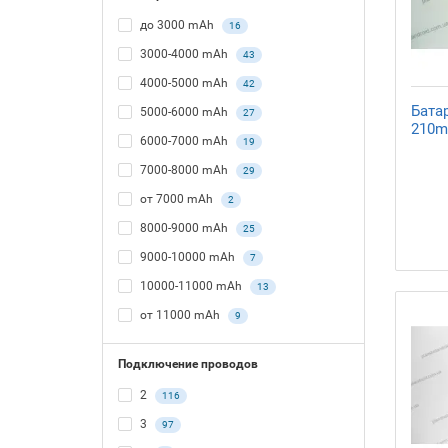
до 3000 mAh
16
3000-4000 mAh
43
4000-5000 mAh
42
Батар
5000-6000 mAh
27
210m
6000-7000 mAh
19
7000-8000 mAh
29
от 7000 mAh
2
8000-9000 mAh
25
9000-10000 mAh
7
10000-11000 mAh
13
от 11000 mAh
9
Подключение проводов
2
116
3
97