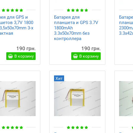
рея для GPS и
Батарея для
Батар
шетов 3,7V 1800
планшета и GPS 3.7V
планше
3,5x50x70mm 3-х
1800mAh
2300m
актная
3.3x50x70mm без
3.3x4
контроллера
190 грн.
190 грн.
В корзину
В корзину
Хит