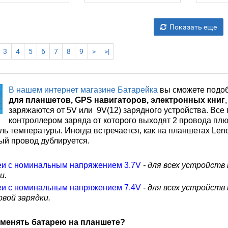
Показать еще
3
4
5
6
7
8
9
>
>|
В нашем интернет магазине Батарейка
вы сможете подо
для планшетов,
GPS
навигаторов, электронных книг
,
заряжаются от 5
V
или 9
V(12)
зарядного устройства. Вс
контроллером заряда от которого выходят 2 провода плюс
ль температуры. Иногда встречается, как на планшетах Len
ый провод дублируется.
еи с номинальным напряжение
м 3.7V
- для всех устройст
и.
еи с номинальным напряжение
м 7.4V
- для всех устройст
вой зарядки.
оменять батарею на планшете?