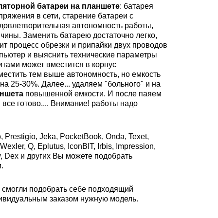
ляторной батареи на планшете
: батарея
пряжения в сети, старение батареи с
довлетворительная автономность работы,
чины. Заменить батарею достаточно легко,
ит процесс обрезки и припайки двух проводов
омпьютер и выяснить технические параметры
итами может вместится в корпус
местить тем выше автономность, но емкость
а 25-30%. Далее... удаляем "больного" и на
аншета
повышенной емкости. И после паяем
все готово.... Внимание! работы надо
, Prestigio, Jeka, PocketBook, Onda, Texet,
exler, Q, Eplutus, IconBIT, Irbis, Impression,
lay, Dex и других Вы можете подобрать
м.
 смогли подобрать себе подходящий
дивидуальным заказом нужную модель.