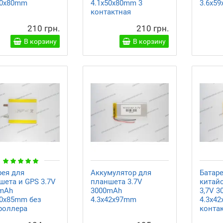
50x80mm
4.1x50x80mm 3
3.6x5
контактная
210 грн.
210 грн.
В корзину
В корзину
рея для
Аккумулятор для
Батар
шета и GPS 3.7V
планшета 3.7V
китай
mAh
3000mAh
3,7V 
70x85mm без
4.3x42x97mm
4.3x42
роллера
конта