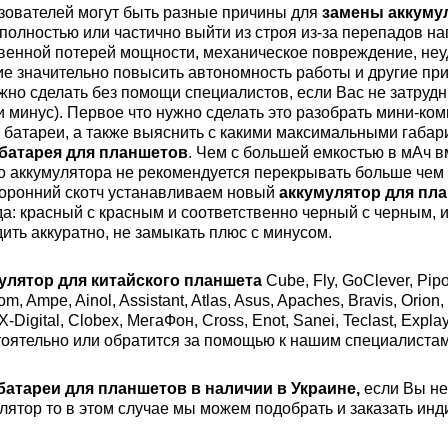
зователей могут быть разные причины для
замены аккуму
полностью или частично выйти из строя из-за перепадов на
венной потерей мощности, механическое повреждение, неу
е значительно повысить автономность работы и другие при
жно сделать без помощи специалистов, если Вас не затрудн
и минус). Первое что нужно сделать это разобрать мини-к
 батареи, а также выяснить с какими максимальными габар
батарея для планшетов
. Чем с большей емкостью в мАч в
о аккумулятора не рекомендуется перекрывать больше чем н
оронний скотч устанавливаем новый
аккумулятор для пл
а: красный с красным и соответственно черный с черным, и 
ить аккуратно, не замыкать плюс с минусом.
улятор для китайского планшета
Cube, Fly, GoClever, Pipo
, Ampe, Ainol, Assistant, Atlas, Asus, Apaches, Bravis, Orion, W
X-Digital, Clobex, МегаФон, Cross, Enot, Sanei, Teclast, Exp
оятельно или обратится за помощью к нашим специалиста
батареи для планшетов в наличии в Украине,
если Вы не
лятор то в этом случае мы можем подобрать и заказать ин