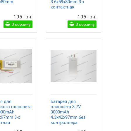
9x80mm
3.6x59x80mm 3-х
контактная
195 грн.
195 грн.
В корзину
В корзину
ея для
Батарея для
ского планшета
планшета 3.7V
3000mAh
3000mAh
x97mm 3-х
4.3x42x97mm без
ктная
контроллера