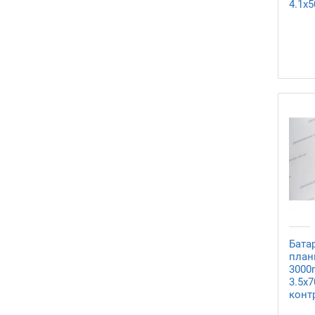
4.1x
Бата
план
3000
3.5x
конт