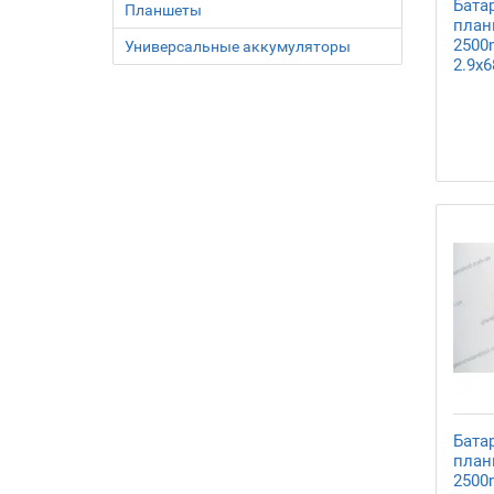
Бата
Планшеты
планш
2500
Универсальные аккумуляторы
2.9x
Бата
планш
2500