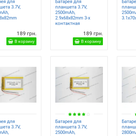
рея для
Батарея для
Батар
ета 3.7V,
планшета 3.7V,
планше
mAh,
2500mAh,
2500m
68x82mm
2.9x68x82mm 3-х
3.1x7
контактная
189 грн.
189 грн.
В корзину
В корзину
рея для
Батарея для
Батар
ета 3.7V,
планшета 3.7V,
планше
mAh,
2500mAh,
2800m