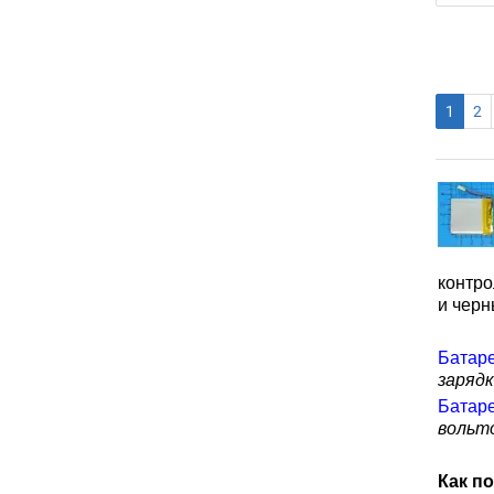
1
2
контро
и черн
Батар
зарядк
Батар
вольто
Как п