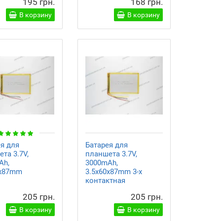
195 грн.
168 грн.
В корзину
В корзину
ея для
Батарея для
та 3.7V,
планшета 3.7V,
Ah,
3000mAh,
0x87mm
3.5x60x87mm 3-х
контактная
205 грн.
205 грн.
В корзину
В корзину