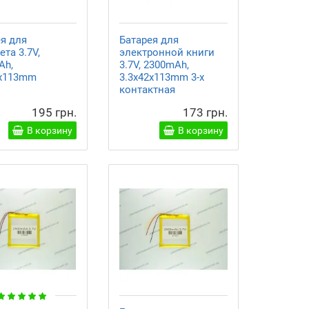
ея для
Батарея для
та 3.7V,
электронной книги
Ah,
3.7V, 2300mAh,
2x113mm
3.3x42x113mm 3-х
контактная
195 грн.
173 грн.
В корзину
В корзину