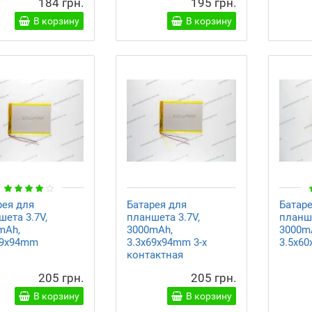
184 грн.
195 грн.
В корзину
В корзину
рея для
Батарея для
Батар
ета 3.7V,
планшета 3.7V,
планше
mAh,
3000mAh,
3000m
69x94mm
3.3x69x94mm 3-х
3.5x6
контактная
205 грн.
205 грн.
В корзину
В корзину