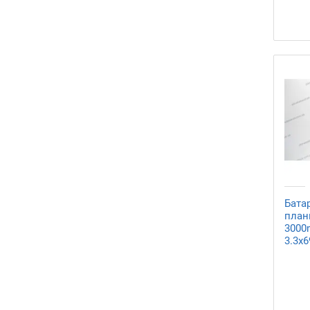
Бата
планш
3000
3.3x