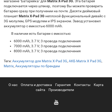
магазине "Батарейка" для
Matrix X-Pad 3G.
Эта батарея
подключается через штекер, поэтому Вы можете проверить
батарею сразу при получении на почте. Десяти дюймовый
планшет
Matrix X-Pad 3G
неплохой функциональный дивайс с
3G молулем, GPS модулем и IPS экраном. Завод установил
аккумулятор с емкостью 6000 mAh.
В наличии есть батареи с емкостью:
6000 mAh, 3.7 V; 3 провода подключения
7000 mAh, 3.7 V; 3 провода подключения
8000 mAh, 3.7 V; 3 провода подключения
Теги:
Аккумулятор для Matrix X-Pad 3G
,
АКБ Matrix X Pad 3G
,
Matrix
,
Аккумуляторы по брендам
О нас
Оплата и доставка
Гарантия
Контакты
Карта
сайта
Производители