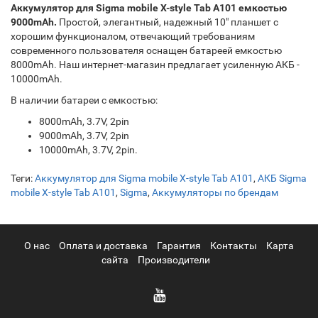
Аккумулятор для Sigma mobile X-style Tab A101 емкостью
9000mAh.
Простой, элегантный, надежный 10" планшет с
хорошим функционалом, отвечающий требованиям
современного пользователя оснащен батареей емкостью
8000mAh. Наш интернет-магазин предлагает усиленную АКБ -
10000mAh.
В наличии батареи с емкостью:
8000mAh, 3.7V, 2pin
9000mAh, 3.7V, 2pin
10000mAh, 3.7V, 2pin.
Теги:
Аккумулятор для Sigma mobile X-style Tab A101
,
АКБ Sigma
mobile X-style Tab A101
,
Sigma
,
Аккумуляторы по брендам
О нас
Оплата и доставка
Гарантия
Контакты
Карта
сайта
Производители