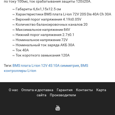
по току 100мс, ток срабатывания защиты 120±20А.
~ Габариты 6,6х1,15х12.5 см
~ Характеристики BMS плата Li-ion 72V 20S Dis 40A Ch 30A
~ Верхний порог напряжения 4.19±0.05V
~ Количество балансировочных каналов 20
~ Максимальное напряжение 84V
~ Нижний порог напряжения 2.7±0.1
~ Номинальное напряжение 72V
~ Номинальный ток заряда АКБ 30A
~ Ток 40А
~ Ток короткого замыкания 120А
Теги:
BMS плата Li-ion 12V 4S 10A симметрия
,
BMS
контроллеры Li-ion
О нас
Оплата и доставка
Гарантия
Контакты
Карта
сайта
Производители